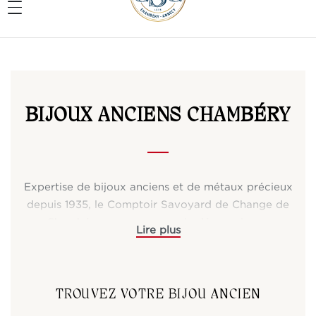
BIJOUX ANCIENS CHAMBÉRY
Expertise de bijoux anciens et de métaux précieux
depuis 1935, le Comptoir Savoyard de Change de
Chambéry vous propose de découvrir une
sélection de
bijoux anciens
de toute époque.
Bijoux anciens 19ème siècle : Napoléon III, Empire,
Bijoux régionaux ou même de mouvements
TROUVEZ VOTRE BIJOU ANCIEN
artistiques tels que l’
Art Nouveau
ou l’
Art déco
,