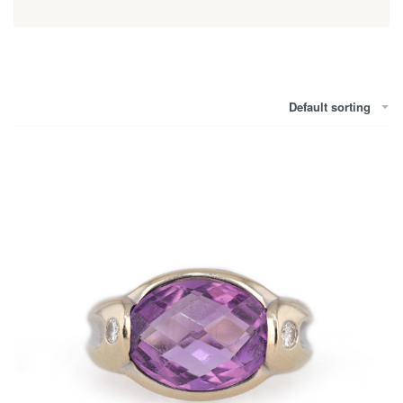
bijoux vintage
à la période
Tank
.
Les bijoux anciens sélectionnés par nos soins ont
un style unique et chargés d’histoire. Faites la
découverte de nos type de bijoux : bague
Default sorting
ancienne, bracelet ancien, collier ancien, bague
tank, bague art déco pendentif ancien, boucles
d’oreilles anciennes, médaillon ancien, broche
ancienne / broche vintage.