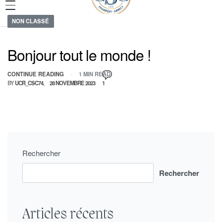
Mois :
novembre 2023
Bienvenue sur WordPress. Ceci est votre premier
NON CLASSÉ
article. Modifiez-le ou supprimez-le, puis commencez à
écrire !
Bonjour tout le monde !
CONTINUE READING
1 MIN READ
BY
UCR_CSC74
28 NOVEMBRE 2023
1
Rechercher
Rechercher
Articles récents